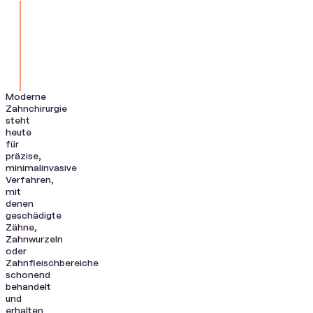
Moderne
Zahnchirurgie
steht
heute
für
präzise,
minimalinvasive
Verfahren,
mit
denen
geschädigte
Zähne,
Zahnwurzeln
oder
Zahnfleischbereiche
schonend
behandelt
und
erhalten