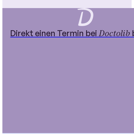
Online Terminanfrage
Doctolib
Direkt einen Termin bei
Bevorzugter Wochentag*
montags
diensta
Bevorzugte Zeit*
vormittags
nachmittags
Gewünschte Terminart*